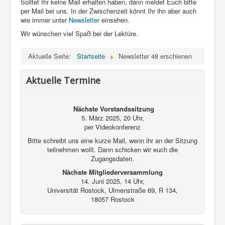
Solltet Ihr keine Mail erhalten haben, dann meldet Euch bitte
Kontakt und Impressum
per Mail bei uns. In der Zwischenzeit könnt Ihr ihn aber auch
wie immer unter
Newsletter
einsehen.
Wir wünschen viel Spaß bei der Lektüre.
Aktuelle Seite:
Startseite
Newsletter 48 erschienen
Aktuelle Termine
Nächste Vorstandssitzung
5. März 2025, 20 Uhr,
per Videokonferenz
Bitte schreibt uns eine kurze Mail, wenn ihr an der Sitzung
teilnehmen wollt. Dann schicken wir euch die
Zugangsdaten.
Nächste Mitgliederversammlung
14. Juni 2025, 14 Uhr,
Universität Rostock, Ulmenstraße 69, R 134,
18057 Rostock