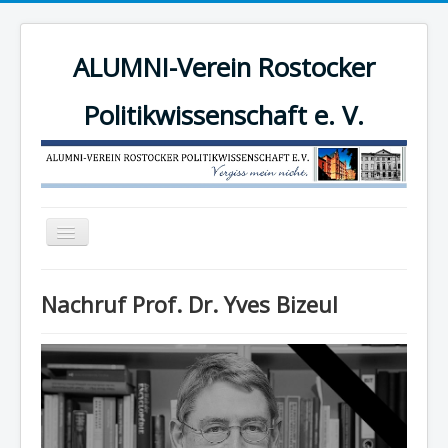
ALUMNI-Verein Rostocker
Politikwissenschaft e. V.
Navigation
an/aus
News
Nachruf Prof. Dr. Yves Bizeul
Der Verein
Angebote
Mitgliederbereich
Mitglied werden!