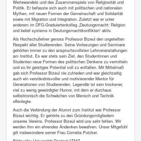
Wertewandels und des Zusammenspiels von Religiosität und
Politik. Er befasste sich auch mit politischen und nationalen
Mythen, mit neuen Formen der Gemeinschaft und Solidarität
sowie mit Migration und Integration. Zuletzt war er unter
anderem im DFG-Graduiertenkolleg „Deutungsmacht: Religion
und belief systems in Deutungsmachtkonflikten“ aktiv.
Als Hochschullehrer genoss Professor Bizeul den ungeteilten
Respekt aller Studierenden. Seine Vorlesungen und Seminare
gehörten immer zu den anspruchsvollsten Lehrveranstaltungen
am Institut. Es war stets sein Ziel, den Studentinnen und
Studenten neue Formen des politischen Denkens zu vermitteln
und so ihr geistiges Potential voll zu entfalten. Mit Mittelmaß
gab sich Professor Bizeul nie zufrieden und war gleichzeitig
auch ein verständnisvoller und motivierender Mentor für
Generationen von Studierenden. Legendär ist sein trockener,
viel zu wenig gewürdigter Humor, mit dem er durchaus
selbstironisch die Schwächen von Mensch und Technik
offenlegte.
Auch die Verbindung der Alumni zum Institut war Professor
Bizeul wichtig. Er gehörte zu den Gründungsmitgliedern
unseres Vereins. Professor Bizeul wird uns sehr fehlen. Wir
werden ihm ein ehrendes Andenken bewahren. Unser Mitgefühl
gilt insbesondere seiner Frau Cornelia Putzker.
Bildquelle: Universität Rostock/ITMZ