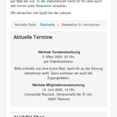
per Mail bei uns. In der Zwischenzeit könnt ihr ihn aber auch
Kontakt und Impressum
wie immer unter
Newsletter
einsehen.
Wir wünschen viel Spaß bei der Lektüre.
Aktuelle Seite:
Startseite
Newsletter 51 erschienen
Aktuelle Termine
Nächste Vorstandssitzung
5. März 2025, 20 Uhr,
per Videokonferenz
Bitte schreibt uns eine kurze Mail, wenn ihr an der Sitzung
teilnehmen wollt. Dann schicken wir euch die
Zugangsdaten.
Nächste Mitgliederversammlung
14. Juni 2025, 14 Uhr,
Universität Rostock, Ulmenstraße 69, R 134,
18057 Rostock