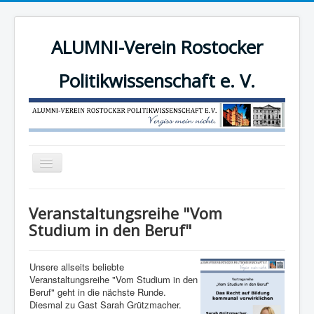
ALUMNI-Verein Rostocker
Politikwissenschaft e. V.
Navigation
an/aus
News
Veranstaltungsreihe "Vom
Der Verein
Studium in den Beruf"
Angebote
Unsere allseits beliebte
Mitgliederbereich
Veranstaltungsreihe "Vom Studium in den
Beruf" geht in die nächste Runde.
Mitglied werden!
Diesmal zu Gast Sarah Grützmacher.