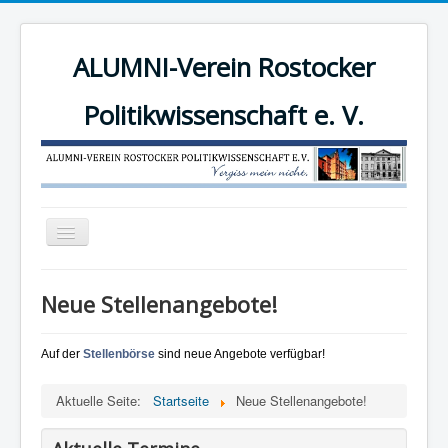
ALUMNI-Verein Rostocker
Politikwissenschaft e. V.
Navigation
an/aus
News
Neue Stellenangebote!
Der Verein
Angebote
Auf der
Stellenbörse
sind neue Angebote verfügbar!
Mitgliederbereich
Aktuelle Seite:
Startseite
Neue Stellenangebote!
Mitglied werden!