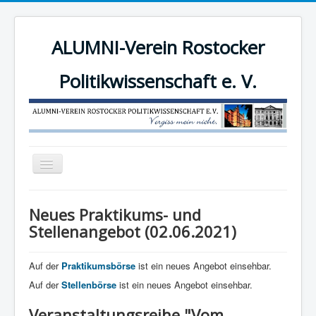
ALUMNI-Verein Rostocker
Politikwissenschaft e. V.
Navigation
an/aus
News
Neues Praktikums- und
Der Verein
Stellenangebot (02.06.2021)
Angebote
Auf der
Praktikumsbörse
ist ein neues Angebot einsehbar.
Mitgliederbereich
Auf der
Stellenbörse
ist ein neues Angebot einsehbar.
Mitglied werden!
Veranstaltungsreihe "Vom