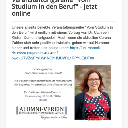
Kontakt und Impressum
Studium in den Beruf" - jetzt
online
Unsere allseits beliebte Veranstaltungsreihe "Vom Studium in
den Beruf" wird endlich mit einem Vortrag von Dr. Cathleen
Kiefert-Demuth fortgesetzt. Auch wenn die aktuellen Corona-
Zahlen sich sehr positiv entwickeln, gehen wir auf Nummer
sicher und treffen uns online unter:
https://uni-rostock-
de.zoom.us/j/63252428455?
pwd=UTVZcjFrM0M1NGhHMUVRL1RPY0ErUT09