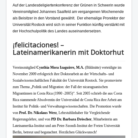
Auf der Landesdeligiertenkonferenz der Grünen in Schwerin wurde
Vereinsmitglied Johannes Saalfeld am vergangenen Wochenende
als Beisitzer in den Vorstand gewählt. Der ehemalige Prorektor der
Universität Rostock wird sich in seiner Funktion künftig verstärkt mit
der Hochschulpolitik des Landes auseinandersetzen.
¡felicitaciones! –
Lateinamerikanerin mit Doktorhut
Vereinsmitglied
Cynthia Mora Izaguirre, M.A.
(Bildmitte) verteidigte im
November 2009 erfolgreich ihre Doktorarbeit an der Wirtschafts- und
Sozialwissenschaftlichen Fakultät der Universität Rostock. Sie promovierte
zum Thema „Politik und Migration: der Fall der nicaraguanischen
Migrantinnen in Costa Rica (1990 -2005)“. Seit 2005 schrieb die aus Costa
Rica stammende Absolventin der Universidad de Costa Rica ihre Arbeit am
Institut für Politik- und Verwaltungswissenschaften. Die Promotion wurde
von
Prof. Dr. Nikolaus Werz
, Lehrstuhlinhaber für Vergleichende
Regierungslehre, und von
PD Dr. Barbara Dröscher
, Mitarbeiterin am
Lateinamerika-Institut und am Peter-Szondi-Institut der Freien Universität
Berlin, betreut und begutachtet. Herzlichen Glückwunsch!