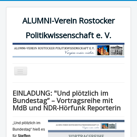
ALUMNI-Verein Rostocker
Politikwissenschaft e. V.
Navigation
an/aus
News
EINLADUNG: "Und plötzlich im
Der Verein
Bundestag“ – Vortragsreihe mit
MdB und NDR-Hörfunk Reporterin
Angebote
Mitgliederbereich
„Und plötzlich im
Mitglied werden!
Bundestag“ hieß es
für
Steffen