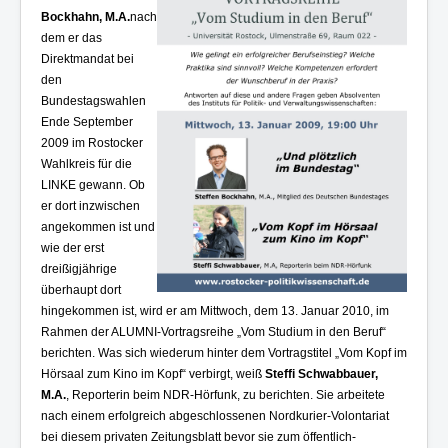
Kontakt und Impressum
Bockhahn, M.A.
nach
dem er das
Direktmandat bei
den
Bundestagswahlen
Ende September
2009 im Rostocker
Wahlkreis für die
LINKE gewann. Ob
er dort inzwischen
angekommen ist und
wie der erst
dreißigjährige
überhaupt dort
hingekommen ist, wird er am Mittwoch, dem 13. Januar 2010, im
Rahmen der ALUMNI-Vortragsreihe „Vom Studium in den Beruf“
berichten. Was sich wiederum hinter dem Vortragstitel „Vom Kopf im
Hörsaal zum Kino im Kopf“ verbirgt, weiß
Steffi Schwabbauer,
M.A.
, Reporterin beim NDR-Hörfunk, zu berichten. Sie arbeitete
nach einem erfolgreich abgeschlossenen Nordkurier-Volontariat
bei diesem privaten Zeitungsblatt bevor sie zum öffentlich-