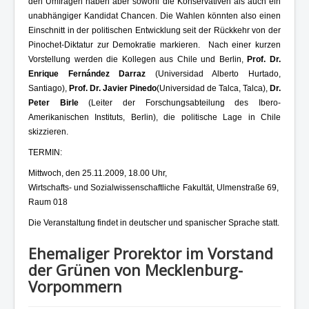
den Umfragen haben aber sowohl die Konservativen als auch ein
unabhängiger Kandidat Chancen. Die Wahlen könnten also einen
Einschnitt in der politischen Entwicklung seit der Rückkehr von der
Pinochet-Diktatur zur Demokratie markieren. Nach einer kurzen
Vorstellung werden die Kollegen aus Chile und Berlin,
Prof. Dr.
Enrique Fernández Darraz
(Universidad Alberto Hurtado,
Santiago),
Prof. Dr. Javier Pinedo
(Universidad de Talca, Talca),
Dr.
Peter Birle
(Leiter der Forschungsabteilung des Ibero-
Amerikanischen Instituts, Berlin), die politische Lage in Chile
skizzieren.
TERMIN:
Mittwoch, den 25.11.2009, 18.00 Uhr,
Wirtschafts- und Sozialwissenschaftliche Fakultät, Ulmenstraße 69,
Raum 018
Die Veranstaltung findet in deutscher und spanischer Sprache statt.
Ehemaliger Prorektor im Vorstand
der Grünen von Mecklenburg-
Vorpommern